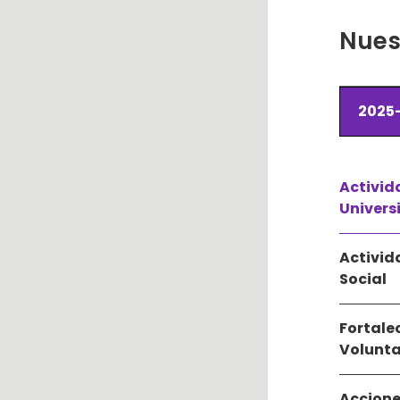
Nues
2025-
Activid
Univers
Activid
Social
Fortale
Volunt
Accione