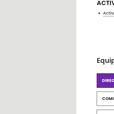
ACTI
Activ
Equi
DIRE
COMI