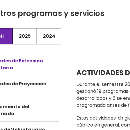
tros programas y servicios
II
2025
2024
ades de Extensión
itaria
ACTIVIDADES D
ades de Proyección
Durante el semestre 202
gestionó 19 programas d
desarrollados y 6 se e
programada antes de fin
cimiento del
ariado
Estas actividades, diri
público en general, com
s de Voluntariado