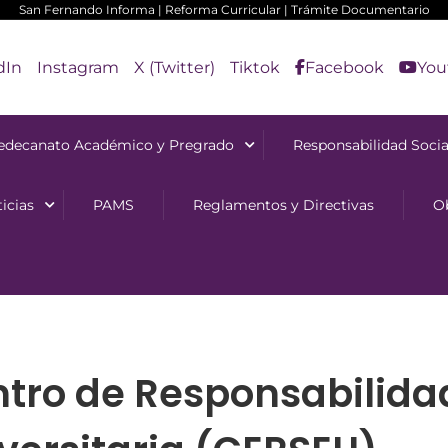
San Fernando Informa
|
Reforma Curricular
|
Trámite Documentario
dIn
Instagram
X (Twitter)
Tiktok
Facebook
You
edecanato Académico y Pregrado
Responsabilidad Socia
icias
PAMS
Reglamentos y Directivas
O
tro de Responsabilidad