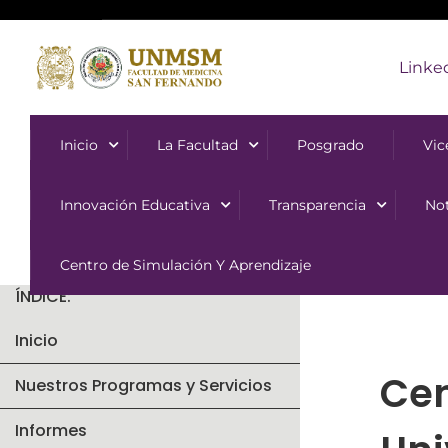
Linke
Inicio
La Facultad
Posgrado
Vic
Innovación Educativa
Transparencia
Not
Centro de Simulación Y Aprendizaje
ÍNDICE:
Inicio
Cen
Nuestros Programas y Servicios
Informes