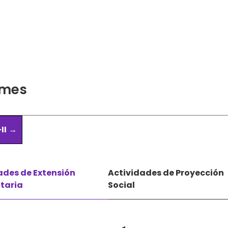
rmes
II
ades de Extensión
Actividades de Proyección
itaria
Social