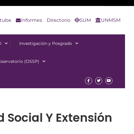
tube
Informes
Directorio
SUM
UNMSM
l
Investigación y Posgrado
bservatorio (OSSP)
 Social Y Extensión