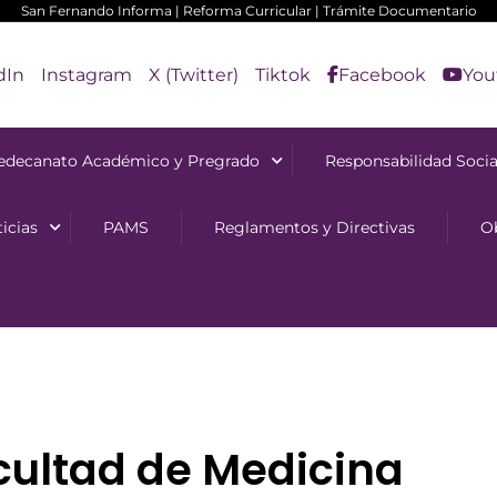
San Fernando Informa
|
Reforma Curricular
|
Trámite Documentario
dIn
Instagram
X (Twitter)
Tiktok
Facebook
You
edecanato Académico y Pregrado
Responsabilidad Socia
icias
PAMS
Reglamentos y Directivas
O
acultad de Medicina