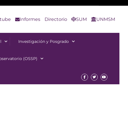
tube
Informes
Directorio
SUM
UNMSM
l
Investigación y Posgrado
bservatorio (OSSP)