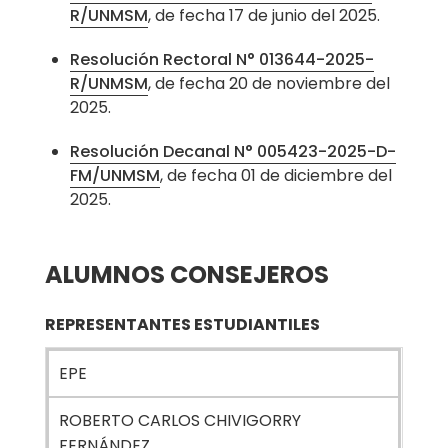
Asociado
R/UNMSM
, de fecha 17 de junio del 2025.
MG. LEONARDO RONYALD ROJAS
Resolución Rectoral N° 013644-2025-
R/UNMSM
, de fecha 20 de noviembre del
MEZARINA (Licencia)
2025.
Asociado
Resolución Decanal N° 005423-2025-D-
FM/UNMSM
, de fecha 01 de diciembre del
MG. YISSELLA BETZABETH ACUACHE
2025.
QUISPE
Auxiliar
ALUMNOS CONSEJEROS
DR. MICHEL PORTANOVA RAMIREZ
REPRESENTANTES ESTUDIANTILES
EPE
ROBERTO CARLOS CHIVIGORRY
FERNÁNDEZ