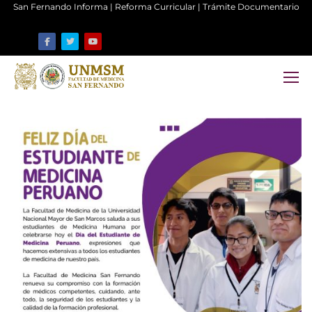
San Fernando Informa
|
Reforma Curricular
|
Trámite Documentario