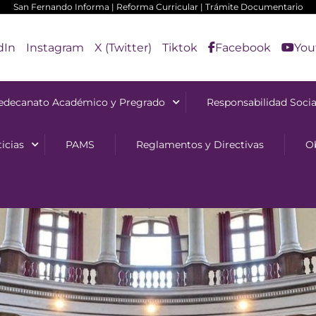
San Fernando Informa
|
Reforma Curricular
|
Trámite Documentario
dIn
Instagram
X (Twitter)
Tiktok
Facebook
You
edecanato Académico y Pregrado
Responsabilidad Socia
icias
PAMS
Reglamentos y Directivas
O