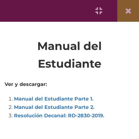
6. JEFATURAS Y
6
San Fernando Informa
|
Reforma Curricular
|
Trámite Documentario
DESIGNACIONES
7. RESOLUCIONES
5
DECANALES
Manual del
8. POSTULANTES,
7
INGRESANTES,
ESTUDIANTES Y
Estudiante
EGRESADOS
8.1
Ingresantes y
Ver y descargar:
Estudiantes
Manual del Estudiante Parte 1.
8.2
Manual del Estudiante
Manual del Estudiante Parte 2.
Facultad de Medicina
Resolución Decanal: RD-2830-2019.
San Fernando
8.3
Cuadro de Postulantes e
Universidad Nacional Mayor de San Marcos
Ingresantes