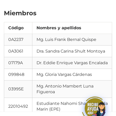
PROCESOS
Autoridades
San Fernando Informa
DISCIPLINARIOS PARA
Miembros
Consejo de Facultad
Sedes Docentes
ALUMNOS
Comisiones
Estatuto de la UNMSM
Permanentes
Portal de Egresados
Código
Nombres y apellidos
Transparencia
5.1
Integrantes
0A2237
Mg. Luis Frank Bernal Quispe
Bienestar Universitario
6. COMISIÓN
4
Bases de Datos
PERMANENTE DE
0A3061
Dra. Sandra Carina Shult Montoya
Médicas
RESPONSABILIDAD
Biblioteca
SOCIAL
07179A
Dr. Eddie Enrique Vargas Encalada
Trámite documenta
7. COMISIÓN
3
099848
Mg. Gloria Vargas Cárdenas
Siguenos en:
PERMANENTE DE
RELACIONES
Mg. Antonio Mambert Luna
INTERINSTITUCIONALES,
03995E
Figueroa
CONVENIOS
NACIONALES E
Estudiante Nahomi Shantal Landa
INTERNACIONALES
22010492
Marin (EPE)