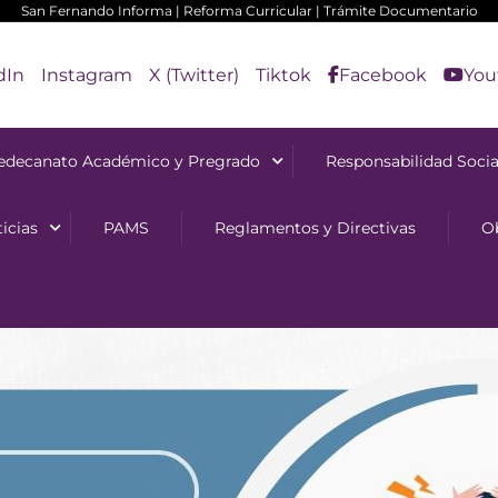
San Fernando Informa
|
Reforma Curricular
|
Trámite Documentario
dIn
Instagram
X (Twitter)
Tiktok
Facebook
You
edecanato Académico y Pregrado
Responsabilidad Socia
icias
PAMS
Reglamentos y Directivas
O