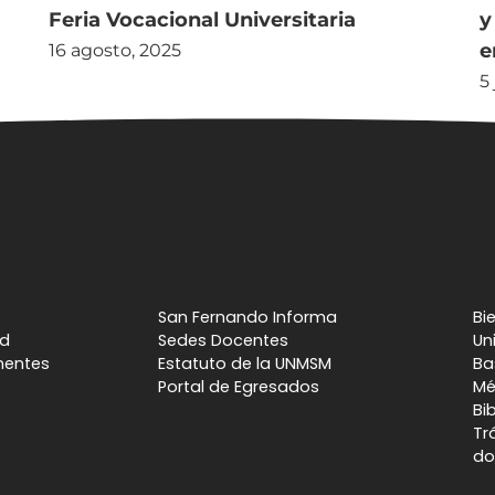
y
Feria Vocacional Universitaria
e
16 agosto, 2025
5
San Fernando Informa
Bi
ad
Sedes Docentes
Un
nentes
Estatuto de la UNMSM
Ba
Portal de Egresados
Mé
Bi
Tr
do