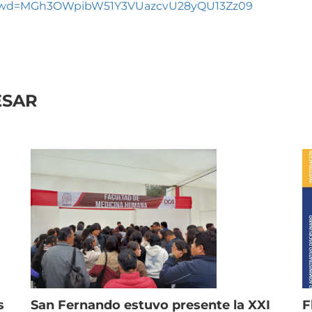
8?pwd=MGh3OWpibW51Y3VUazcvU28yQU13Zz09
ESAR
s
F
San Fernando estuvo presente la XXI