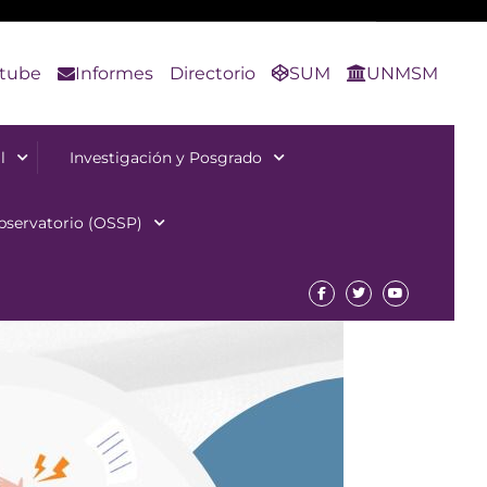
tube
Informes
Directorio
SUM
UNMSM
l
Investigación y Posgrado
bservatorio (OSSP)