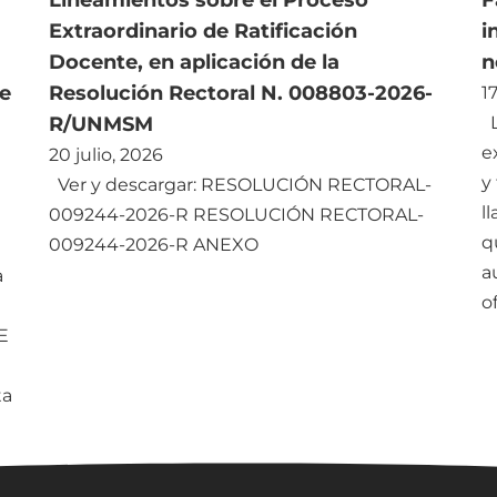
Lineamientos sobre el Proceso
F
Extraordinario de Ratificación
i
Docente, en aplicación de la
n
e
Resolución Rectoral N. 008803-2026-
17
R/UNMSM
L
e
20 julio, 2026
y
Ver y descargar: RESOLUCIÓN RECTORAL-
l
009244-2026-R RESOLUCIÓN RECTORAL-
q
009244-2026-R ANEXO
a
a
o
E
ta