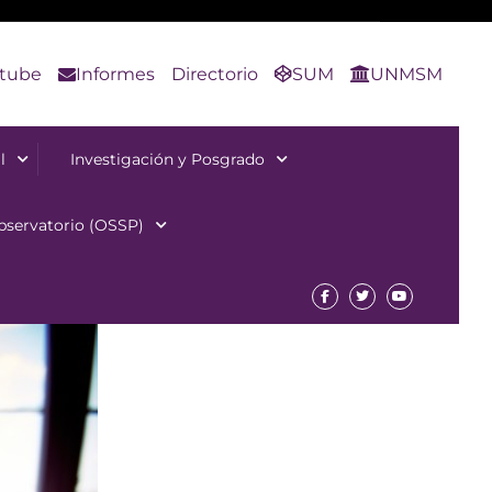
tube
Informes
Directorio
SUM
UNMSM
l
Investigación y Posgrado
bservatorio (OSSP)