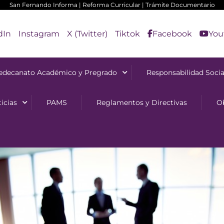
San Fernando Informa
|
Reforma Curricular
|
Trámite Documentario
dIn
Instagram
X (Twitter)
Tiktok
Facebook
You
edecanato Académico y Pregrado
Responsabilidad Socia
icias
PAMS
Reglamentos y Directivas
O