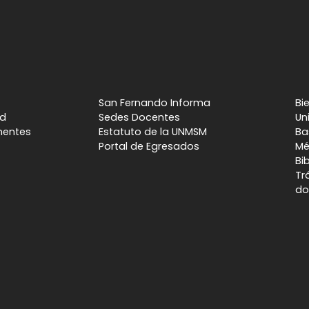
San Fernando Informa
Bi
ad
Sedes Docentes
Un
nentes
Estatuto de la UNMSM
Ba
Portal de Egresados
Mé
Bi
Tr
do