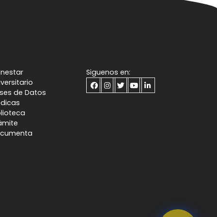
enestar
Siguenos en:
iversitario
ses de Datos
dicas
blioteca
ámite
cumenta