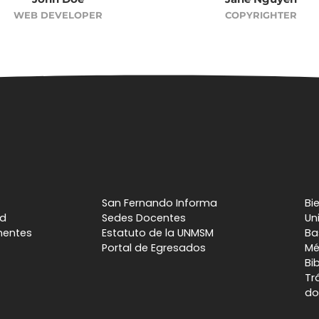
WEB DEVELOPER
COPYRIGHTER
San Fernando Informa
Bi
ad
Sedes Docentes
Un
nentes
Estatuto de la UNMSM
Ba
Portal de Egresados
Mé
Bi
Tr
do