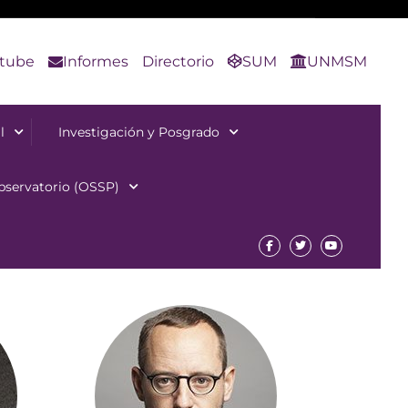
tube
Informes
Directorio
SUM
UNMSM
l
Investigación y Posgrado
bservatorio (OSSP)