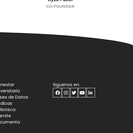
CO-FOUNDER
enestar
Siguenos en:
iversitario
ses de Datos
dicas
blioteca
ámite
cumenta