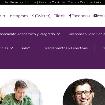
San Fernando Informa
|
Reforma Curricular
|
Trámite Documentario
dIn
Instagram
X (Twitter)
Tiktok
Facebook
You
edecanato Académico y Pregrado
Responsabilidad Socia
icias
PAMS
Reglamentos y Directivas
O