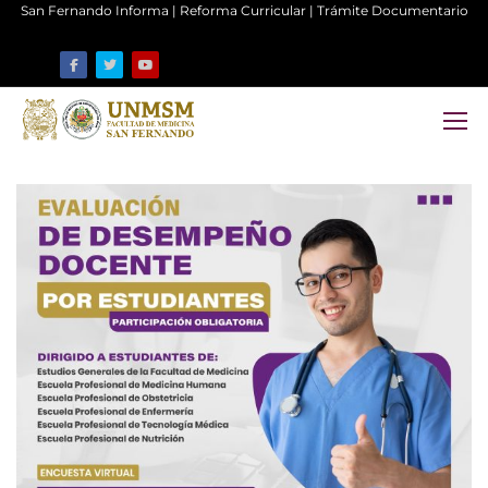
San Fernando Informa
|
Reforma Curricular
|
Trámite Documentario