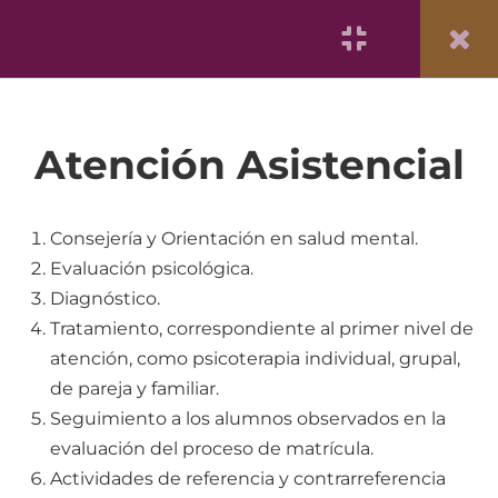
San Fernando Informa
|
Reforma Curricular
|
Trámite Documentario
1. UNIDAD DE
1
BIENESTAR
Atención Asistencial
UNIVERSITARIO:
CONTACTOS
2. UNIDAD DE
9
Consejería y Orientación en salud mental.
BIENESTAR
Evaluación psicológica.
UNIVERSITARIO: ÁREA
Diagnóstico.
DE TÓPICO DE
MEDICINA
Tratamiento, correspondiente al primer nivel de
atención, como psicoterapia individual, grupal,
3. UNIDAD DE
4
Facultad de Medicina
de pareja y familiar.
BIENESTAR
Seguimiento a los alumnos observados en la
San Fernando
UNIVERSITARIO: ÁREA
evaluación del proceso de matrícula.
DE PSICOLOGÍA
Universidad Nacional Mayor de San Marcos
Actividades de referencia y contrarreferencia