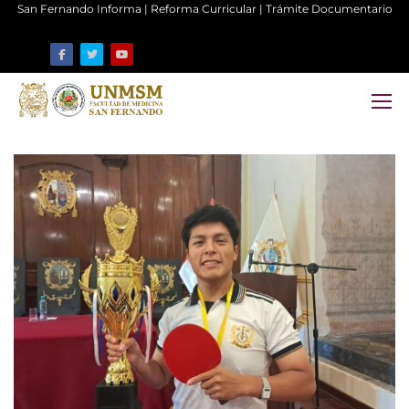
San Fernando Informa
|
Reforma Curricular
|
Trámite Documentario