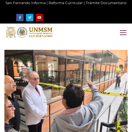
San Fernando Informa
|
Reforma Curricular
|
Trámite Documentario