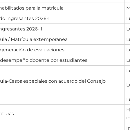
habilitados para la matrícula
M
ido ingresantes 2026-I
L
ingresantes 2026-II
L
cula / Matrícula extemporánea
L
 generación de evaluaciones
L
l desempeño docente por estudiantes
L
L
cula-Casos especiales con acuerdo del Consejo
L
L
H
aturas
i
I