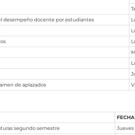
T
el desempeño docente por estudiantes
L
L
dos
L
M
L
J
xamen de aplazados
V
FECHA
aturas segundo semestre
Jueves 