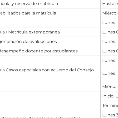
ícula y reserva de matrícula
Hasta e
abilitados para la matrícula
Miércol
Lunes 1
ula / Matrícula extemporánea
Lunes 0
 generación de evaluaciones
Lunes 1
 desempeño docente por estudiantes
Lunes 0
Lunes 1
ula Casos especiales con acuerdo del Consejo
Lunes 1
Miércol
Inicio:
Término
Lunes 3