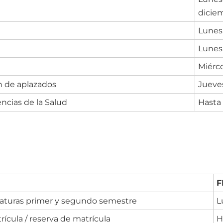
dicie
Lunes 
Lunes 
Miérco
n de aplazados
Jueves
encias de la Salud
Hasta 
F
aturas primer y segundo semestre
L
ícula / reserva de matrícula
H