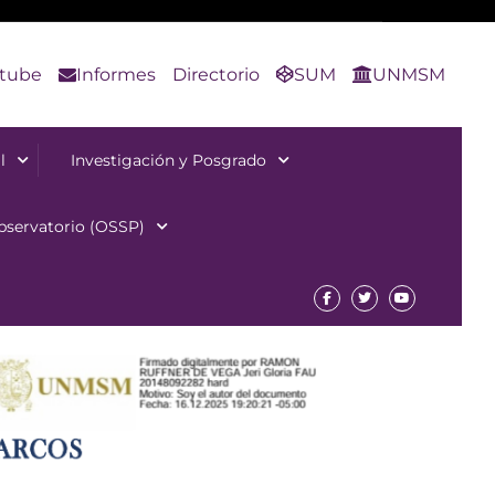
tube
Informes
Directorio
SUM
UNMSM
l
Investigación y Posgrado
bservatorio (OSSP)