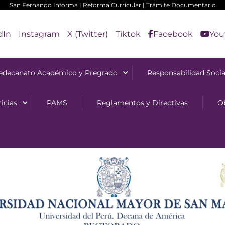
San Fernando Informa
|
Reforma Curricular
|
Trámite Documentario
dIn
Instagram
X (Twitter)
Tiktok
Facebook
You
edecanato Académico y Pregrado
Responsabilidad Socia
icias
PAMS
Reglamentos y Directivas
O