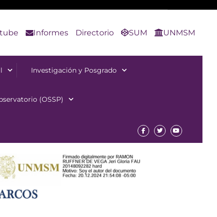
tube
Informes
Directorio
SUM
UNMSM
l
Investigación y Posgrado
bservatorio (OSSP)