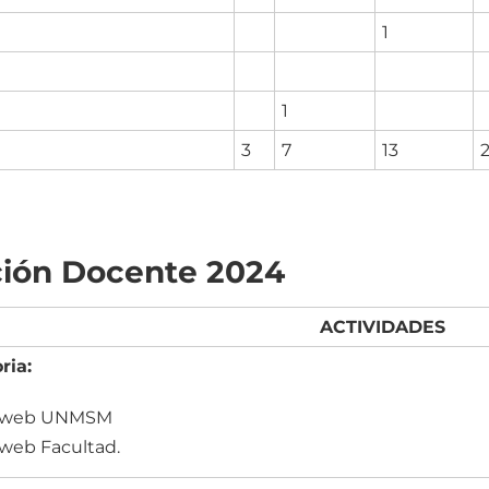
1
1
3
7
13
ión Docente 2024
ACTIVIDADES
ria:
a web UNMSM
web Facultad.