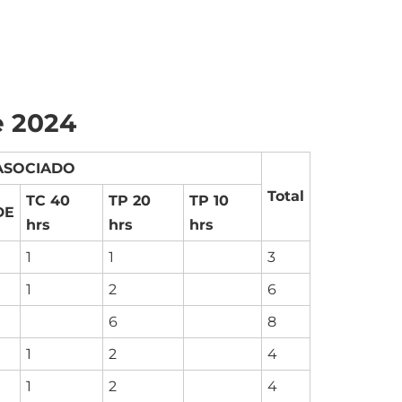
e 2024
ASOCIADO
Total
TC 40
TP 20
TP 10
DE
hrs
hrs
hrs
1
1
3
1
2
6
6
8
1
2
4
1
2
4