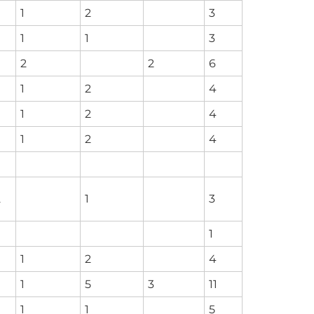
1
2
3
1
1
3
2
2
6
1
2
4
1
2
4
1
2
4
2
1
3
1
1
2
4
1
5
3
11
1
1
5