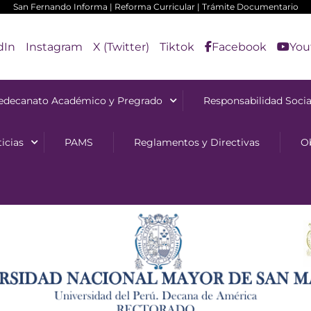
San Fernando Informa
|
Reforma Curricular
|
Trámite Documentario
dIn
Instagram
X (Twitter)
Tiktok
Facebook
You
edecanato Académico y Pregrado
Responsabilidad Socia
icias
PAMS
Reglamentos y Directivas
O