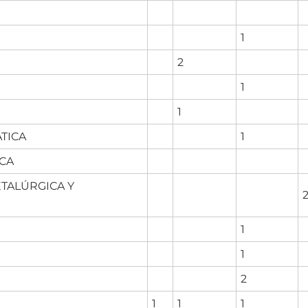
1
2
1
1
TICA
1
ICA
ETALÚRGICA Y
1
1
2
1
1
1