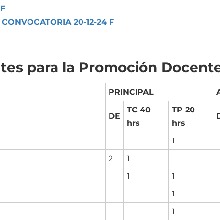
 F
 CONVOCATORIA 20-12-24 F
tes para la Promoción Docent
PRINCIPAL
TC 40
TP 20
DE
hrs
hrs
1
2
1
1
1
1
1