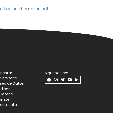
to-barton-thompson.pdf
enestar
Siguenos en:
iversitario
ses de Datos
dicas
blioteca
ámite
cumenta