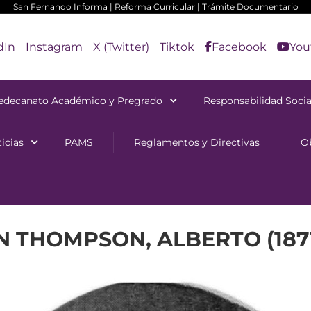
San Fernando Informa
|
Reforma Curricular
|
Trámite Documentario
dIn
Instagram
X (Twitter)
Tiktok
Facebook
You
edecanato Académico y Pregrado
Responsabilidad Socia
icias
PAMS
Reglamentos y Directivas
O
 THOMPSON, ALBERTO (1871 