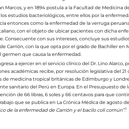
an Marcos, y en 1894 postula a la Facultad de Medicina d
s estudios bacteriológicos, entre ellos por la enferme
ocía entonces como la enfermedad de la verruga peruana. 
taliano, con el objeto de ubicar pacientes con dicha enfe
. Consecuente con sus intereses, concluye sus estudios 
Carrión, con la que opta por el grado de Bachiller en 
el germen que causa la enfermedad.
sa a ejercer en el servicio clínico del Dr. Lino Alarco, p
ones académicas recibe, por resolución legislativa del 21
es de medicina tropical británicas de Edimburgo y Londr
te sanitario del Perú en Europa. En el Presupuesto de 
nción de 66 libras, 6 soles y 66 centavos para que cont
trabajo que se publica en La Crónica Médica de agosto de
1
co de la enfermedad de Carrión y el bacilo coli común”
.