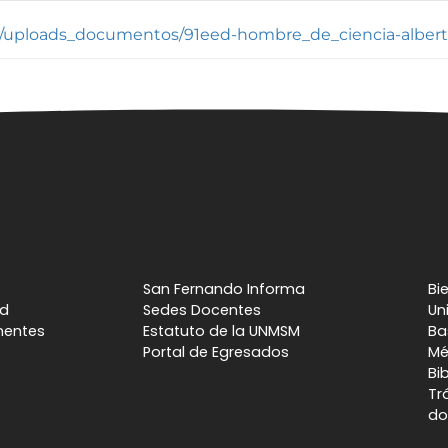
s/uploads_documentos/91eed-hombre_de_ciencia-alber
San Fernando Informa
Bi
ad
Sedes Docentes
Un
nentes
Estatuto de la UNMSM
Ba
Portal de Egresados
Mé
Bi
Tr
do