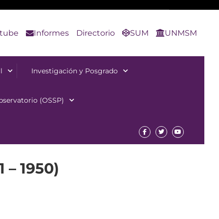
tube
Informes
Directorio
SUM
UNMSM
l
Investigación y Posgrado
bservatorio (OSSP)
– 1950)